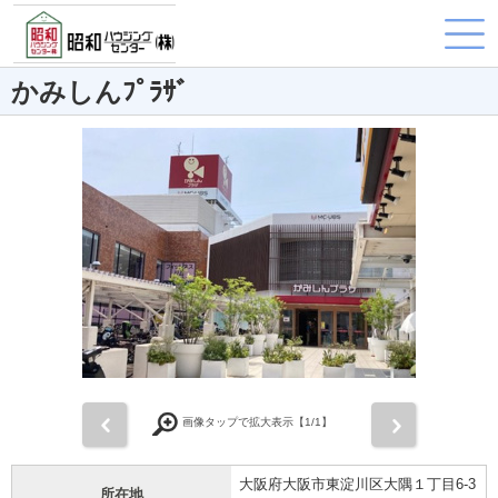
かみしんﾌﾟﾗｻﾞ
前
次
画像タップで拡大表示【
1
/1】
大阪府大阪市東淀川区大隅１丁目6-3
所在地