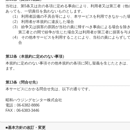
当社は、第5条又は次の各項に定める事由により、利用者又は第三者（他
あっても、一切責任を負わないものとします。
（1） 利用者設備の不具合等により、本サービスを利用できなかった
（2） 利用者が本規約に違反した場合
（3） 紛争又は損害の原因が当社の責に帰すべき事由による場合を除
第三者との間で紛争が生じた場合又は利用者が第三者に損害を与
（4） その他本サービスを利用することにより、当社の責によらずし
合
第12条（本規約に定めのない事項）
本規約に定めのない事項その他本規約の条項に関し疑義を生じたときは、
ます。
第13条（問合せ先）
本サービスにかかる問合せ先は、以下の通りです。
昭和ハウジングセンター株式会社
電話：06-6382-8886
FAX：06-6383-3446
■基本方針の改訂・変更