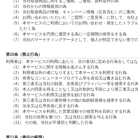
（1） 当社取扱商品に関するご連絡、ご通知、資料送付の為
（2） 当社からの情報提供の為
（3） 当社取扱商品の情報、キャンペーン情報（広告含む）のご案内
（4） お問い合わせいただいた「ご質問・ご意見等」に対して、当社
（5） 本サービスのご利用においてのお問い合わせ・発生したトラブ
ただく為
（6） 本サービスを円滑に運営する為に一定期間の保管をする為
（7） 当社のマーケティングデータとして、個人が特定できない形で
第10条（禁止行為）
利用者は、本サービスの利用にあたり、次の各項に定める行為をしてはな
（1） 本サービスに関する情報を改ざんする行為
（2） 利用者以外の者になりすまして本サービスを利用する行為
（3） 有害なコンピュータープログラム等を送信又は書き込む行為
（4） 第三者又は当社の財産、名誉及びプライバシー等を侵害する行
（5） 本人の同意を得ることなく又は詐欺的な手段により第三者又は
（6） 本サービスの利用又は提供を妨げる行為
（7） 第三者又は当社の著作権その他の知的財産権を侵害する行為
（8） 法令又は公序良俗に反する行為
（9） 本サービスを利用した営業活動その他営利を目的とする行為
（10） 当社の信用を傷つけ、又は当社に損害を与える行為
（11） その他、当社が不適切と判断した行為
第11条（責任の範囲）