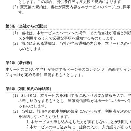
とします。この場合、提供条件等は変更後の規約によります。
（2）変更後の規約は、当社が変更内容を本サービスのページ上に掲
す。
第3条（当社からの通知）
（1） 当社は、本サービスのページへの掲示、その他当社が適当と判
スを利用するうえで必要な事項を通知するものとします。
（2） 前項に定める通知は、当社が当該通知の内容を、本サービスの
ものとします。
第4条（著作権）
本サービスにおいて当社が提供するページ等のコンテンツ、画面デザイン
又は当社が定める者に帰属するものとします。
第5条（利用契約の締結等）
（1） 利用者は、本サービスを利用するにあたり必要な情報を入力、
の申し込みをするものとし、当該発信情報が本サービスのサーバ
るものとします。
（2） 当社は、前項その他本規約の規定にかかわらず、利用者が次の
を締結しないことがあります。
1. 本サービスの申し込みをした方が実在しないことが判明し
2.本サービスの申し込み時に、虚偽の入力、入力誤りがあっ