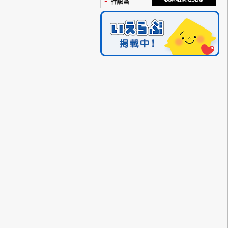
-
件該当