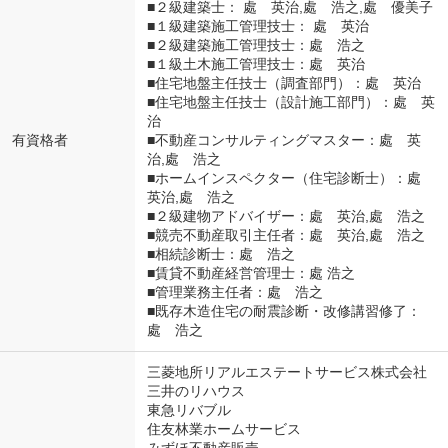
■２級建築士： 處 英治,處 浩之,處 優美子
■１級建築施工管理技士： 處 英治
■２級建築施工管理技士：處 浩之
■１級土木施工管理技士：處 英治
■住宅地盤主任技士（調査部門）：處 英治
■住宅地盤主任技士（設計施工部門）：處 英
治
有資格者
■不動産コンサルティングマスター：處 英
治,處 浩之
■ホームインスペクター（住宅診断士）：處
英治,處 浩之
■２級建物アドバイザー：處 英治,處 浩之
■競売不動産取引主任者：處 英治,處 浩之
■相続診断士：處 浩之
■賃貸不動産経営管理士：處 浩之
■管理業務主任者：處 浩之
■既存木造住宅の耐震診断・改修講習修了：
處 浩之
三菱地所リアルエステートサービス株式会社
三井のリハウス
東急リバブル
住友林業ホームサービス