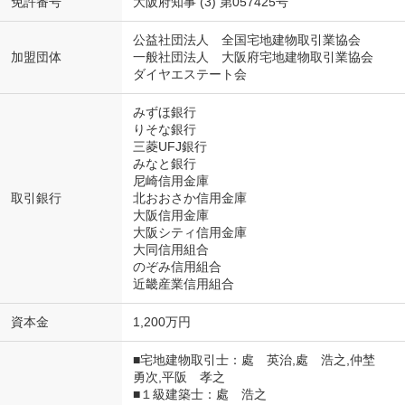
免許番号
大阪府知事 (3) 第057425号
公益社団法人 全国宅地建物取引業協会
加盟団体
一般社団法人 大阪府宅地建物取引業協会
ダイヤエステート会
みずほ銀行
りそな銀行
三菱UFJ銀行
みなと銀行
尼崎信用金庫
取引銀行
北おおさか信用金庫
大阪信用金庫
大阪シティ信用金庫
大同信用組合
のぞみ信用組合
近畿産業信用組合
資本金
1,200万円
■宅地建物取引士：處 英治,處 浩之,仲埜
勇次,平阪 孝之
■１級建築士：處 浩之