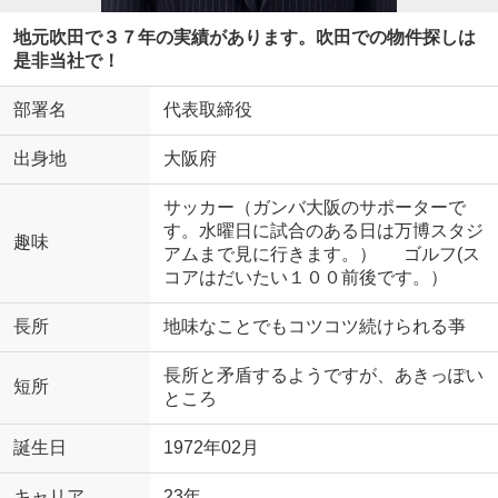
地元吹田で３７年の実績があります。吹田での物件探しは
是非当社で！
部署名
代表取締役
出身地
大阪府
サッカー（ガンバ大阪のサポーターで
す。水曜日に試合のある日は万博スタジ
趣味
アムまで見に行きます。） ゴルフ(ス
コアはだいたい１００前後です。）
長所
地味なことでもコツコツ続けられる亊
長所と矛盾するようですが、あきっぽい
短所
ところ
誕生日
1972年02月
キャリア
23年