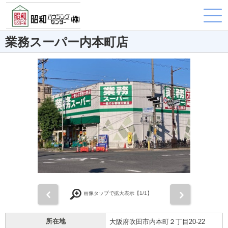
業務スーパー内本町店
前
次
画像タップで拡大表示【
1
/1】
所在地
大阪府吹田市内本町２丁目20-22