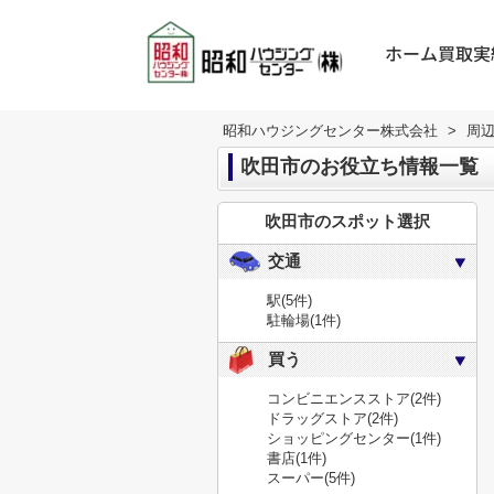
ホーム
買取実
昭和ハウジングセンター株式会社
>
周
吹田市のお役立ち情報一覧
吹田市のスポット選択
交通
駅
(5件)
駐輪場
(1件)
買う
コンビニエンスストア
(2件)
ドラッグストア
(2件)
ショッピングセンター
(1件)
書店
(1件)
スーパー
(5件)