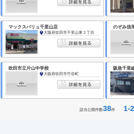
マックスバリュ千里山店
のぞみ信
大阪府吹田市千里山東２丁目
吹田市立片山中学校
阪急千里
大阪府吹田市竹谷町
38
1-2
該当公開件数
件