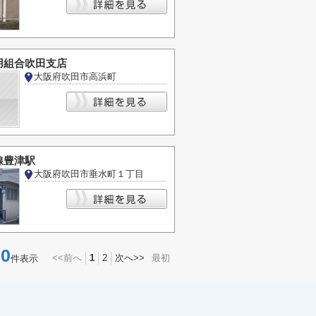
用組合吹田支店
大阪府吹田市高浜町
線豊津駅
大阪府吹田市垂水町１丁目
0
<<前へ
1
2
次へ>>
最初
件表示