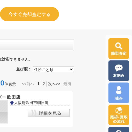
今すぐ売却査定する
は対応できません。
並び順：
0
<<前へ
1
2
次へ>>
最初
件表示
ー 吹田店
大阪府吹田市朝日町