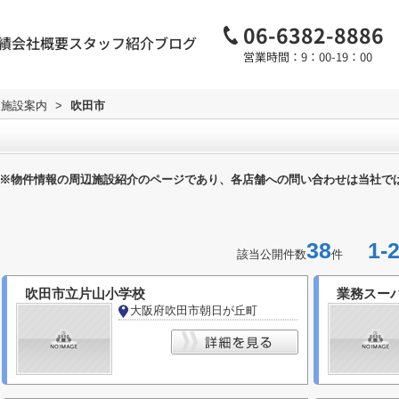
06-6382-8886
績
会社概要
スタッフ紹介
ブログ
営業時間：9：00-19：00
辺施設案内
>
吹田市
※物件情報の周辺施設紹介のページであり、各店舗への問い合わせは当社で
38
1-2
該当公開件数
件
吹田市立片山小学校
業務スーパ
大阪府吹田市朝日が丘町