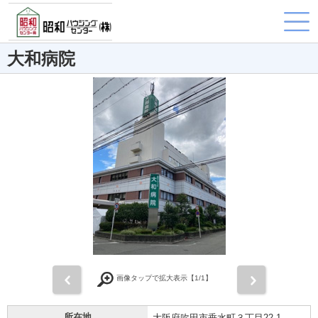
大和病院
前
次
画像タップで拡大表示【
1
/1】
所在地
大阪府吹田市垂水町３丁目22-1