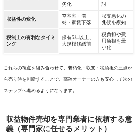
劣化
討
空室率・滞
収支悪化の
収益性の変化
納・家賃下落
兆候を察知
税負担や費
税制上の有利なタイミ
保有5年以上、
用負担を最
ング
大規模修繕前
小化
これらの視点を組み合わせて、老朽化・収支・税負担の三点か
ら売り時を判断することで、高齢オーナーの方も安心して次の
ステップへ進めるようになります。
収益物件売却を専門業者に依頼する意
義（専門家に任せるメリット）