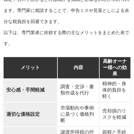
ます。専門家に相談することで、申告ミスや見落としによる余
分な税負担を回避できます。
以下は、専門業者に依頼する際の主なメリットをまとめた表で
す。
高齢オーナ
メリット
内容
ー様への効
果
精神的・身
調査・交渉・書
安心感・手間軽減
体的負担を
類作成を代行
軽く
市場動向や事例
売却損のリ
適切な価格設定
に基づく価格判
スクを軽減
断
譲渡所得税の控
節税と手続