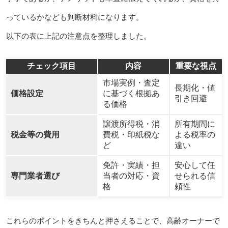
っているかなども判断材料になります。
以下の表に上記の注意点を整理しました。
チェック項目
内容
重要な視点
市場実例・査定
長期化・値
価格設定
に基づく根拠あ
引き回避
る価格
譲渡所得税・消
所有期間に
税金等の費用
費税・印紙税な
よる税率の
ど
違い
免許・実績・担
安心して任
専門業者選び
当者の対応・資
せられる信
格
頼性
これらのポイントをきちんと押さえることで、高齢オーナーで