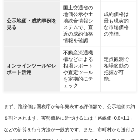
国土交通省の
地価公示や土
成約価格は
公示地価・成約事例を
地総合情報シ
最も現実的
見る
ステムで、直
な市場価格
近の成約価格
の指標。
情報を確認
不動産流通機
構などによる
定点観測で
オンラインツールやレ
相場レポート
相場変動の
ポート活用
や査定ツール
把握が可
を定期的にチ
能。
ェック
まず、路線価は国税庁が毎年発表する評価額で、公示地価の約
８割とされます。実勢価格に近づけるには「路線価÷0.8×1.1」
などの計算を行う方法が一般的です。また、市町村から送付さ