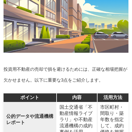
投資用不動産の売却で損を避けるためには、正確な相場把握が
欠かせません。以下に重要な3点をご紹介します。
ポイント
内容
活用方法
国土交通省「不
市区町村・
動産情報ライブ
間取り・築
公的データや流通機構
ラリ」や不動産
年数を指定
レポート
流通機構の成約
して、成約
事例を活用
価格を把握