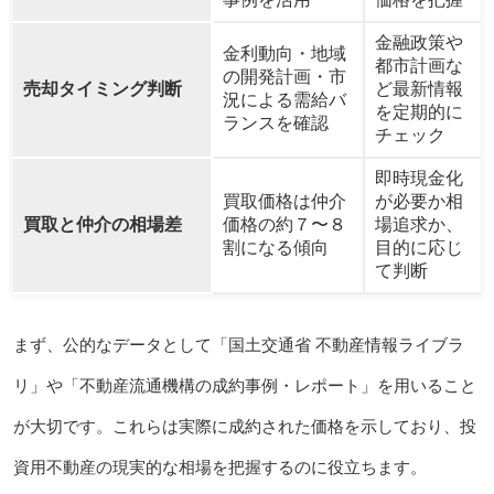
金融政策や
金利動向・地域
都市計画な
の開発計画・市
売却タイミング判断
ど最新情報
況による需給バ
を定期的に
ランスを確認
チェック
即時現金化
買取価格は仲介
が必要か相
買取と仲介の相場差
価格の約７〜８
場追求か、
割になる傾向
目的に応じ
て判断
まず、公的なデータとして「国土交通省 不動産情報ライブラ
リ」や「不動産流通機構の成約事例・レポート」を用いること
が大切です。これらは実際に成約された価格を示しており、投
資用不動産の現実的な相場を把握するのに役立ちます。