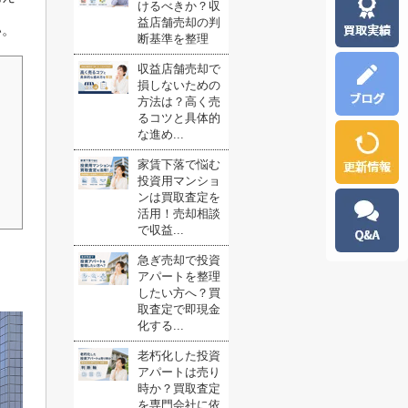
けるべきか？収
益店舗売却の判
い。
断基準を整理
収益店舗売却で
損しないための
方法は？高く売
るコツと具体的
な進め...
家賃下落で悩む
投資用マンショ
ンは買取査定を
活用！売却相談
で収益...
急ぎ売却で投資
アパートを整理
したい方へ？買
取査定で即現金
化する...
老朽化した投資
アパートは売り
時か？買取査定
を専門会社に依