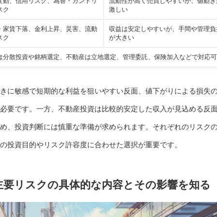
変動、信用リスク、為替・カントリ
流動性が高く売買しやすいが、値動き
スク
激しい
・家賃下落、金利上昇、災害、流動
収益は安定しやすいが、手間や管理負
スク
が大きい
は分散投資や銘柄選定、不動産は立地選定、管理委託、保険加入などで対応可
きに敏感で短期的な利益を狙いやすい反面、値下がりによる損失
必要です。一方、不動産投資は比較的安定した収入が見込める反
め、投資判断には慎重な準備が求められます。それぞれのリスク
の投資目的やリスク許容度に合わせた選択が重要です。
主要リスクの具体的な内容とその影響を知る