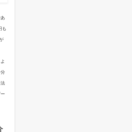
であ
円も
が
によ
十分
準法
ザー
介