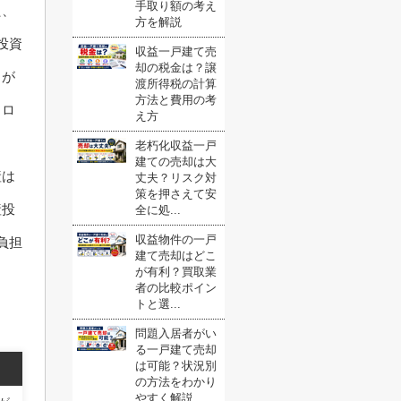
手取り額の考え
た、
方を解説
投資
収益一戸建て売
却の税金は？譲
クが
渡所得税の計算
方法と費用の考
トロ
え方
老朽化収益一戸
建ての売却は大
産は
丈夫？リスク対
策を押さえて安
産投
全に処...
収益物件の一戸
負担
建て売却はどこ
が有利？買取業
者の比較ポイン
トと選...
問題入居者がい
る一戸建て売却
は可能？状況別
の方法をわかり
やすく解説