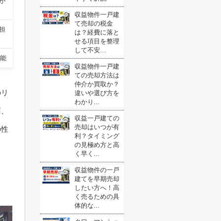
が
収益物件一戸建
て売却の税金
担
は？経費に落と
せる項目を整理
して不安...
能
収益物件一戸建
ての売却方法は
仲介か買取か？
のリ
違いや選び方を
わかり...
面、
収益一戸建ての
売却はいつが有
の性
利？タイミング
の見極め方と高
く早く...
収益物件の一戸
建てを早期売却
したい方へ！高
く売るための具
体的な...