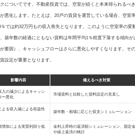
クについてです。不動産投資では、空室が続くと本来得られるべ
が悪化します。たとえば、20戸の賃貸を運営している場合、空室
20％では約32万円もの収入喪失となります。このように空室率の変
、築年数の経過にともない賃料は年間平均1％程度下落する傾向が
が要因）、キャッシュフローはさらに悪化しやすくなります。そ
賃設定が重要となります。
影響内容
備えるべき対策
収入の減少によるキャッシ
市場賃料と比較した賃料設定の見直し
ロー悪化
による収入減による収益性
築年数・相場に応じた収支シミュレーション
額増加による実質利回り低
金利上昇時の返済額シミュレーション、固定
や繰上返済の検討