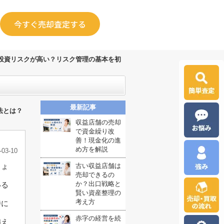
今すぐ売却査定する
投資リスクが高い？リスク管理の基本を初
最新記事
法とは？
収益店舗の売却
で資金繰り改
善！現金化の進
め方を解説
-03-10
しょ
古い収益店舗は
売却できるの
か？出口戦略と
いる
賢い資産整理の
考え方
特に
赤字の経営を続
備え