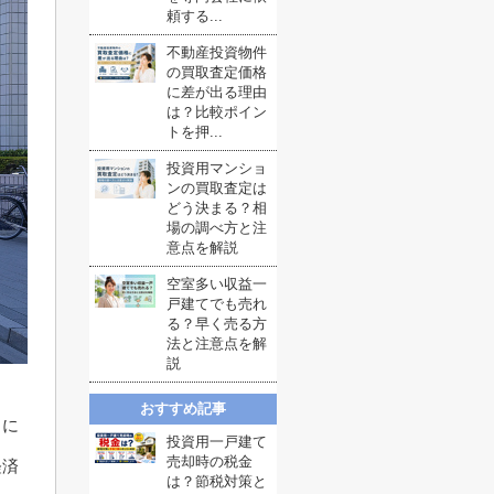
頼する...
不動産投資物件
の買取査定価格
に差が出る理由
は？比較ポイン
トを押...
投資用マンショ
ンの買取査定は
どう決まる？相
場の調べ方と注
意点を解説
空室多い収益一
戸建てでも売れ
る？早く売る方
法と注意点を解
説
おすすめ記事
きに
投資用一戸建て
売却時の税金
経済
は？節税対策と