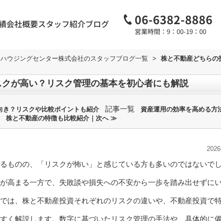
06-6382-8886
績
会社概要
スタッフ紹介
ブログ
営業時間：9：00-19：00
和ハウジングセンター株式会社のスタッフブログ一覧
>
株と不動産どちらの
スクが高い？リスク管理の基本を初心者にも解説
記事一覧
向き？リスクや比較ポイントも紹介
資産運用の効率を高める方
株と不動産の特徴も比較紹介｜次へ ≫
2026
るものの、「リスクが怖い」と感じている方も多いのではないで
が高まる一方で、失敗談や損失への不安から一歩を踏み出せずに
では、株と不動産投資それぞれのリスクの違いや、不動産投資で
すく解説します。数字に基づいたリスク管理の手法や、具体的に