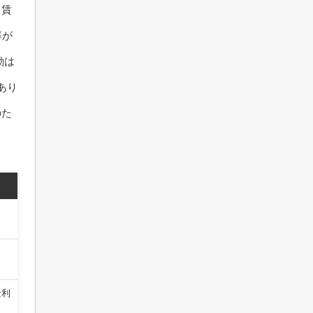
き賃
率が
動は
あり
のた
金利