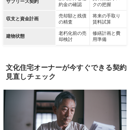
サブリース契約
約金の確認
クの把握
売却額と残債
将来の手取り
収支と資金計画
の精査
賃料試算
老朽化前の売
修繕計画と費
建物状態
却検討
用準備
文化住宅オーナーが今すぐできる契約
見直しチェック