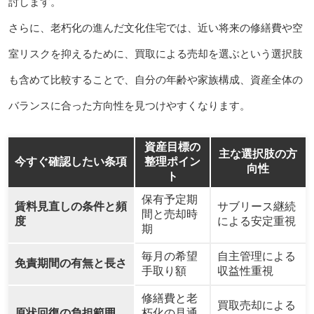
討します。
さらに、老朽化の進んだ文化住宅では、近い将来の修繕費や空
室リスクを抑えるために、買取による売却を選ぶという選択肢
も含めて比較することで、自分の年齢や家族構成、資産全体の
バランスに合った方向性を見つけやすくなります。
資産目標の
主な選択肢の方
今すぐ確認したい条項
整理ポイン
向性
ト
保有予定期
賃料見直しの条件と頻
サブリース継続
間と売却時
度
による安定重視
期
毎月の希望
自主管理による
免責期間の有無と長さ
手取り額
収益性重視
修繕費と老
買取売却による
原状回復の負担範囲
朽化の見通