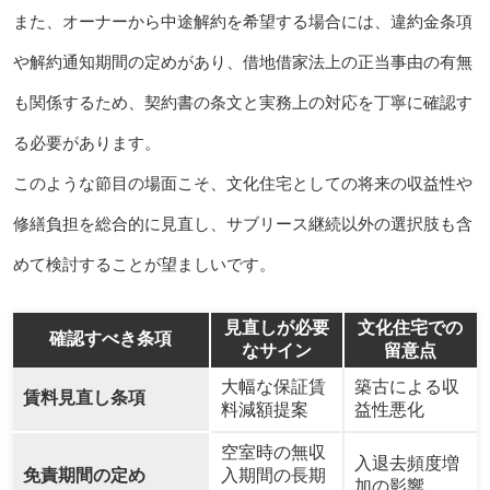
また、オーナーから中途解約を希望する場合には、違約金条項
や解約通知期間の定めがあり、借地借家法上の正当事由の有無
も関係するため、契約書の条文と実務上の対応を丁寧に確認す
る必要があります。
このような節目の場面こそ、文化住宅としての将来の収益性や
修繕負担を総合的に見直し、サブリース継続以外の選択肢も含
めて検討することが望ましいです。
見直しが必要
文化住宅での
確認すべき条項
なサイン
留意点
大幅な保証賃
築古による収
賃料見直し条項
料減額提案
益性悪化
空室時の無収
入退去頻度増
免責期間の定め
入期間の長期
加の影響