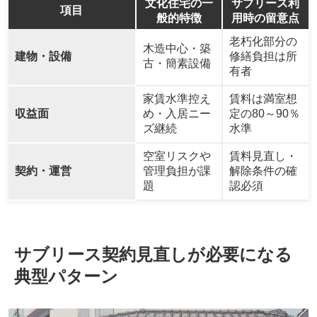
文化住宅の一
サブリース利
項目
般的特徴
用時の留意点
老朽化部分の
木造中心・築
建物・設備
修繕負担は所
古・簡素設備
有者
家賃水準控え
賃料は満室想
収益面
め・入居ニー
定の80～90％
ズ継続
水準
空室リスクや
賃料見直し・
契約・運営
管理負担が課
解除条件の確
題
認必須
サブリース契約見直しが必要になる
典型パターン