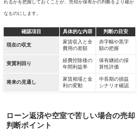
れるかを把握しておくことが、売却か保有かの判断をより確か
なものにします。
確認項目
具体的な内容
判断の目安
家賃収入と全
赤字幅や黒字
現在の収支
費用の差額
額の把握
経費控除後の
保有継続の採
実質利回り
年間利益率
算性評価
家賃相場と金
中長期の損益
将来の見通し
利の変動
シナリオ確認
ローン返済や空室で苦しい場合の売却
判断ポイント