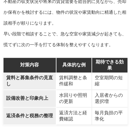
不動産の収支状況や将来の賃貸需要を総合的に見ながら、売却
か保有かを検討するには、物件の状況や家賃動向に精通した相
談相手が頼りになります。
早い段階で相談することで、急な空室や家賃減少が起きても、
慌てずに次の一手を打てる体制を整えやすくなります。
期待できる効
対策内容
具体的な例
果
賃料と募集条件の見直
賃料調整と条
空室期間の短
し
件緩和
縮
水回りや照明
入居者からの
設備改善と印象向上
の更新
選択増
返済方法と経
毎月負担の平
返済条件と税務の整理
費確認
準化