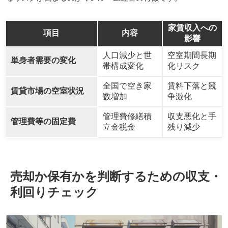
家賃収入への
項目
内容
影響
人口減少と世
空室期間長期
単身者需要の変化
帯構成変化
化リスク
全国で空き家
賃料下落と競
賃貸市場の空室状況
数増加
争激化
管理費修繕積
収支悪化と手
管理費等の固定費
立金税金
残り減少
売却か保有かを判断するための収支・
利回りチェック