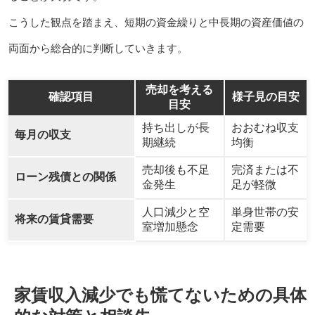
こうした観点を踏まえ、短期の資金繰りと中長期の資産価値の
両面から総合的に判断していきます。
売却を考える
確認項目
様子見の目安
目安
持ち出しが長
おおむね収支
毎月の収支
期継続
均衡
売却後も不足
完済または不
ローン残債との関係
金発生
足が軽微
人口減少と空
単身世帯の安
将来の賃貸需要
室増加懸念
定需要
家賃収入減少でも慌てないための具体