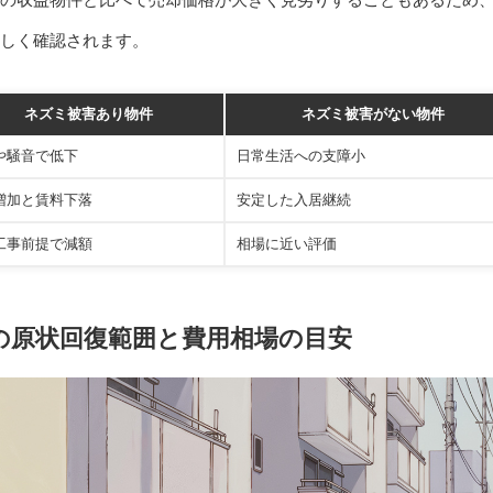
しく確認されます。
ネズミ被害あり物件
ネズミ被害がない物件
や騒音で低下
日常生活への支障小
増加と賃料下落
安定した入居継続
工事前提で減額
相場に近い評価
の原状回復範囲と費用相場の目安