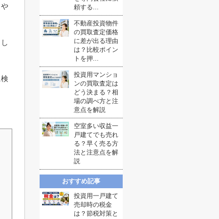
クや
頼する...
不動産投資物件
の買取査定価格
に差が出る理由
りし
は？比較ポイン
トを押...
投資用マンショ
に検
ンの買取査定は
どう決まる？相
場の調べ方と注
意点を解説
空室多い収益一
戸建てでも売れ
る？早く売る方
法と注意点を解
説
おすすめ記事
投資用一戸建て
売却時の税金
は？節税対策と