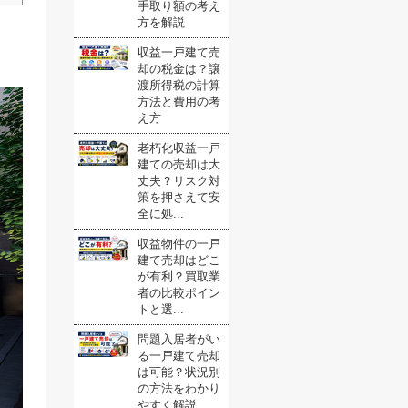
手取り額の考え
方を解説
収益一戸建て売
却の税金は？譲
渡所得税の計算
方法と費用の考
え方
老朽化収益一戸
建ての売却は大
丈夫？リスク対
策を押さえて安
全に処...
収益物件の一戸
建て売却はどこ
が有利？買取業
者の比較ポイン
トと選...
問題入居者がい
る一戸建て売却
は可能？状況別
の方法をわかり
やすく解説