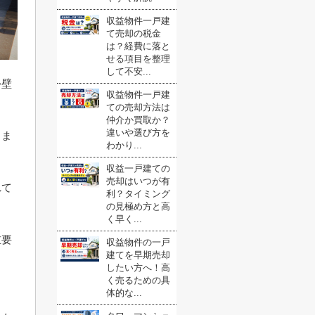
収益物件一戸建
て売却の税金
は？経費に落と
せる項目を整理
して不安...
外壁
収益物件一戸建
ての売却方法は
仲介か買取か？
違いや選び方を
りま
わかり...
収益一戸建ての
売却はいつが有
れて
利？タイミング
の見極め方と高
く早く...
重要
収益物件の一戸
建てを早期売却
したい方へ！高
く売るための具
体的な...