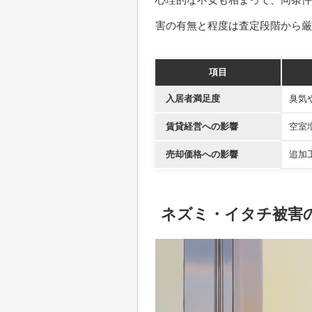
害の有無と程度は査定段階から厳
項目
入居者満足度
臭気
賃貸経営への影響
空室
売却価格への影響
追加
ネズミ・イタチ被害