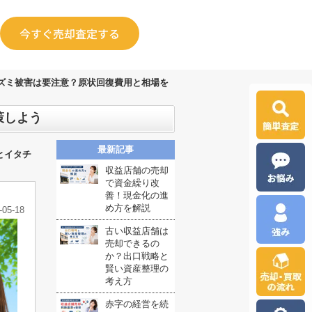
今すぐ売却査定する
ズミ被害は要注意？原状回復費用と相場を
策しよう
最新記事
とイタチ
収益店舗の売却
で資金繰り改
善！現金化の進
め方を解説
-05-18
古い収益店舗は
売却できるの
か？出口戦略と
賢い資産整理の
考え方
赤字の経営を続