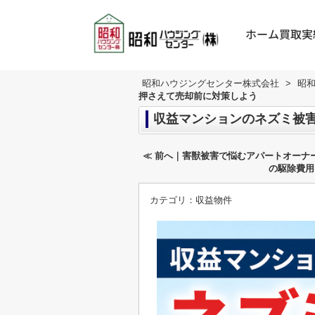
ホーム
買取実
昭和ハウジングセンター株式会社
>
昭
押さえて売却前に対策しよう
収益マンションのネズミ被
≪ 前へ｜害獣被害で悩むアパートオーナ
の駆除費用
カテゴリ：
収益物件