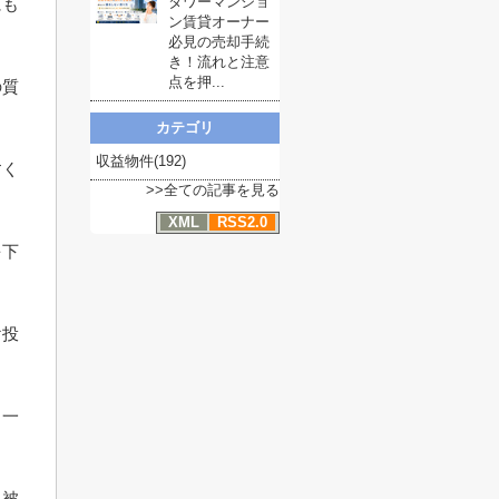
タワーマンショ
にも
ン賃貸オーナー
必見の売却手続
き！流れと注意
点を押...
の質
カテゴリ
収益物件(192)
すく
>>全ての記事を見る
XML
RSS2.0
を下
け投
、一
、被