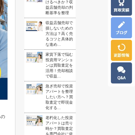
けるべきか？収
益店舗売却の判
断基準を整理
収益店舗売却で
損しないための
方法は？高く売
るコツと具体的
な進め...
家賃下落で悩む
投資用マンショ
ンは買取査定を
活用！売却相談
で収益...
急ぎ売却で投資
アパートを整理
したい方へ？買
取査定で即現金
化する...
への
老朽化した投資
アパートは売り
時か？買取査定
を専門会社に依