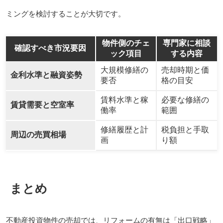
ミングを検討することが大切です。
物件側のチェ
専門家に相談
確認すべき市況要因
ック項目
する内容
大規模修繕の
売却時期と価
金利水準と融資姿勢
要否
格の目安
賃料水準と稼
必要な修繕の
賃貸需要と空室率
働率
範囲
修繕履歴と計
税負担と手取
周辺の売買相場
画
り額
まとめ
不動産投資物件の売却では、リフォームの有無は「出口戦略」