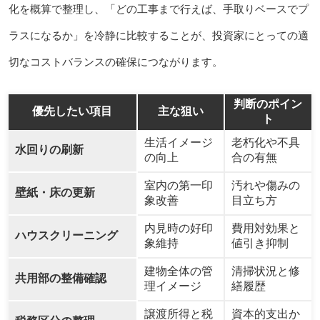
化を概算で整理し、「どの工事まで行えば、手取りベースでプ
ラスになるか」を冷静に比較することが、投資家にとっての適
切なコストバランスの確保につながります。
判断のポイン
優先したい項目
主な狙い
ト
生活イメージ
老朽化や不具
水回りの刷新
の向上
合の有無
室内の第一印
汚れや傷みの
壁紙・床の更新
象改善
目立ち方
内見時の好印
費用対効果と
ハウスクリーニング
象維持
値引き抑制
建物全体の管
清掃状況と修
共用部の整備確認
理イメージ
繕履歴
譲渡所得と税
資本的支出か