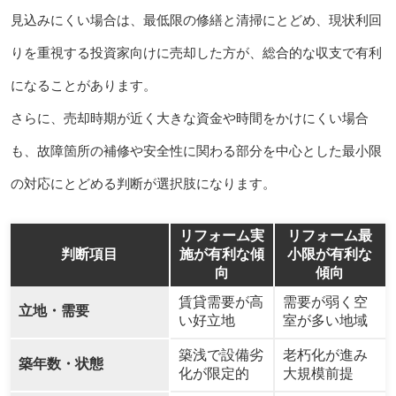
見込みにくい場合は、最低限の修繕と清掃にとどめ、現状利回
りを重視する投資家向けに売却した方が、総合的な収支で有利
になることがあります。
さらに、売却時期が近く大きな資金や時間をかけにくい場合
も、故障箇所の補修や安全性に関わる部分を中心とした最小限
の対応にとどめる判断が選択肢になります。
リフォーム実
リフォーム最
判断項目
施が有利な傾
小限が有利な
向
傾向
賃貸需要が高
需要が弱く空
立地・需要
い好立地
室が多い地域
築浅で設備劣
老朽化が進み
築年数・状態
化が限定的
大規模前提