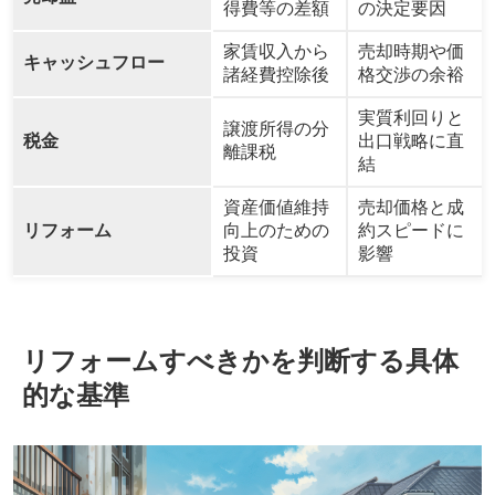
得費等の差額
の決定要因
家賃収入から
売却時期や価
キャッシュフロー
諸経費控除後
格交渉の余裕
実質利回りと
譲渡所得の分
税金
出口戦略に直
離課税
結
資産価値維持
売却価格と成
リフォーム
向上のための
約スピードに
投資
影響
リフォームすべきかを判断する具体
的な基準