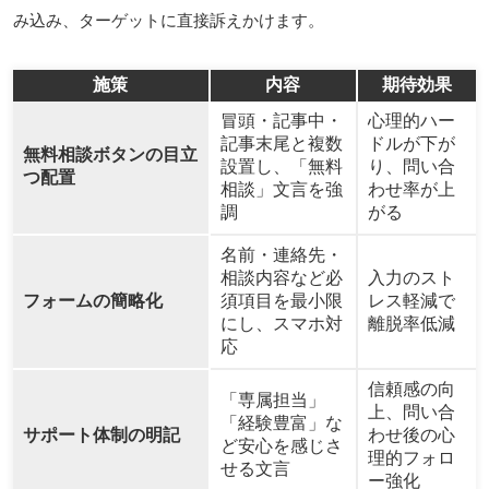
み込み、ターゲットに直接訴えかけます。
施策
内容
期待効果
冒頭・記事中・
心理的ハー
記事末尾と複数
ドルが下が
無料相談ボタンの目立
設置し、「無料
り、問い合
つ配置
相談」文言を強
わせ率が上
調
がる
名前・連絡先・
相談内容など必
入力のスト
フォームの簡略化
須項目を最小限
レス軽減で
にし、スマホ対
離脱率低減
応
信頼感の向
「専属担当」
上、問い合
「経験豊富」な
サポート体制の明記
わせ後の心
ど安心を感じさ
理的フォロ
せる文言
ー強化