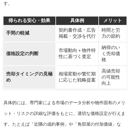
す。
得られる安心・効果
具体例
メリット
契約書作成・広告
時間と労
手間の軽減
掲載・交渉を代行
力の節約
納得のい
市場動向＋物件特
価格設定の判断
く売却価
性に基づく査定
格
高値売却
売却タイミングの見極
相場変動や繁忙期
の可能性
め
に応じた戦略提案
向上
具体的には、専門家による市場のデータ分析や物件固有のメリ
ット・リスクの詳細な評価をもとに、適切な価格設定が行えま
す。たとえば「近隣の成約事例」や「角部屋の付加価値」な